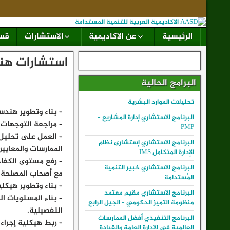
الرئيسية
عن الاكاديمية
الاستشارات
قسم
استشارات هند
البرامج الحالية
تحليلات الموارد البشرية
– بناء وتطوير هندسة
البرنامج الاستشاري إدارة المشاريع –
– مراجعة التوجهات ا
PMP
– العمل على تحليل 
البرنامج الاستشاري إستشارى نظام
الممارسات والمعايير 
الإدارة المتكامل IMS
– رفع مستوى الكفاءة
البرنامج الاستشاري خبير التنمية
مع أصحاب المصلحة و
المُستدامة
– بناء وتطوير هيكلية إجراءات الأعمال
البرنامج الاستشاري مقيم معتمد
منظومة التميز الحكومي – الجيل الرابع
التفصيلية.
البرنامج التنفيذي أفضل الممارسات
– ربط هيكلية إجراءات الأع
العالمية في الإدارة العامة والقيادة