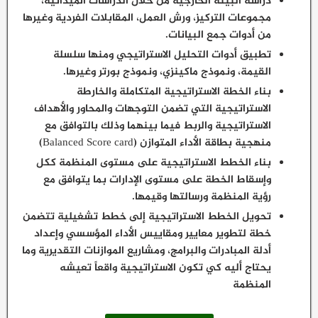
دراسة البيئة الخارجية من خلال الدراسات الميدانية،
مجموعات التركيز، ورش العمل، المقابلات الفردية وغيرها
من أدوات جمع البيانات.
تطبيق أدوات التحليل الاستراتيجي ومنها سلسلة
القيمة، ونموذج ماكينزي، ونموذج بورتر وغيرها.
بناء الخطة الاستراتيجية المتكاملة والخارطة
الاستراتيجية التي تضمن التوجهات والمحاور والأهداف
الاستراتيجية والربط فيما بينهما وذلك بالتوافق مع
منهجية بطاقة الأداء المتوازن (Balanced Score card)
بناء الخطط الاستراتيجية على مستوى المنظمة ككل
وإسقاط الخطة على مستوى الإدارات بما يتوافق مع
رؤية المنظمة ورسالتها وقيمها.
تحويل الخطط الاستراتيجية إلى خطط تشغيلية تتضمن
خطة لتطوير معايير ومقاييس الأداء المؤسسي وإعداد
أدلة المبادرات والبرامج، ومشاريع الموازنات التقديرية وما
يحتاج أليه كي تكون الاستراتيجية واقعاً تعيشه
المنظمة