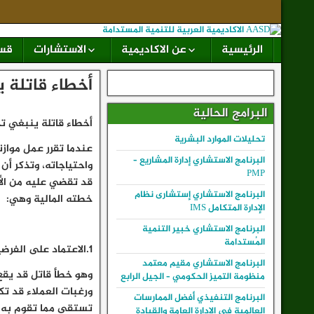
الرئيسية
عن الاكاديمية
الاستشارات
قسم
أخطاء قاتلة 
البرامج الحالية
أخطاء قاتلة ينبغي ت
تحليلات الموارد البشرية
عندما تقرر عمل مواز
البرنامج الاستشاري إدارة المشاريع –
واحتياجاته، وتذكر أ
PMP
قد تقضي عليه من الأ
البرنامج الاستشاري إستشارى نظام
خطته المالية وهي:
الإدارة المتكامل IMS
البرنامج الاستشاري خبير التنمية
المُستدامة
1.الاعتماد على الفرضيات لا الحقائق:
البرنامج الاستشاري مقيم معتمد
وهو خطأ قاتل قد يقع
منظومة التميز الحكومي – الجيل الرابع
ورغبات العملاء قد تك
البرنامج التنفيذي أفضل الممارسات
تستقى مما تقوم به ا
العالمية في الإدارة العامة والقيادة