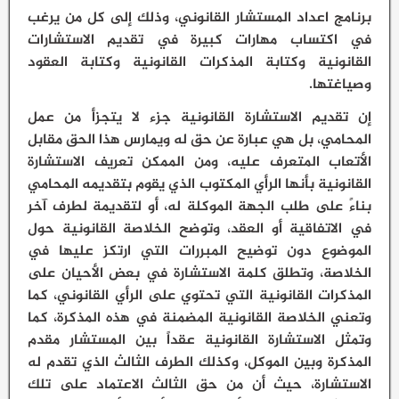
برنامج اعداد المستشار القانوني، وذلك إلى كل من يرغب
في اكتساب مهارات كبيرة في تقديم الاستشارات
القانونية وكتابة المذكرات القانونية وكتابة العقود
وصياغتها.
إن تقديم الاستشارة القانونية جزء لا يتجزأ من عمل
المحامي، بل هي عبارة عن حق له ويمارس هذا الحق مقابل
الأتعاب المتعرف عليه، ومن الممكن تعريف الاستشارة
القانونية بأنها الرأي المكتوب الذي يقوم بتقديمه المحامي
بناءً على طلب الجهة الموكلة له، أو لتقديمة لطرف آخر
في الاتفاقية أو العقد، وتوضح الخلاصة القانونية حول
الموضوع دون توضيح المبررات التي ارتكز عليها في
الخلاصة، وتطلق كلمة الاستشارة في بعض الأحيان على
المذكرات القانونية التي تحتوي على الرأي القانوني، كما
وتعني الخلاصة القانونية المضمنة في هذه المذكرة، كما
وتمثل الاستشارة القانونية عقداً بين المستشار مقدم
المذكرة وبين الموكل، وكذلك الطرف الثالث الذي تقدم له
الاستشارة، حيث أن من حق الثالث الاعتماد على تلك